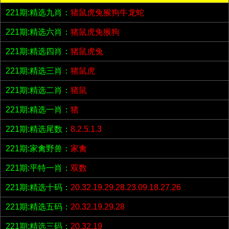
221期:精选九肖：
猪鼠虎兔猴狗牛龙蛇
221期:精选六肖：
猪鼠虎兔猴狗
221期:精选四肖：
猪鼠虎兔
221期:精选三肖：
猪鼠虎
221期:精选二肖：
猪鼠
221期:精选一肖：
猪
221期:精选尾数：
8.2.5.1.3
221期:家禽野兽：
家禽
221期:平特一肖：
双数
221期:精选十码：
20.32.19.29.28.23.09.18.27.26
221期:精选五码：
20.32.19.29.28
221期:精选三码：
20.32.19