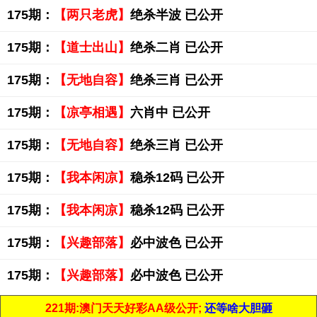
175期：
【两只老虎】
绝杀半波 已公开
175期：
【道士出山】
绝杀二肖 已公开
175期：
【无地自容】
绝杀三肖 已公开
175期：
【凉亭相遇】
六肖中 已公开
175期：
【无地自容】
绝杀三肖 已公开
175期：
【我本闲凉】
稳杀12码 已公开
175期：
【我本闲凉】
稳杀12码 已公开
175期：
【兴趣部落】
必中波色 已公开
175期：
【兴趣部落】
必中波色 已公开
221期:澳门天天好彩AA级公开;
还等啥大胆砸