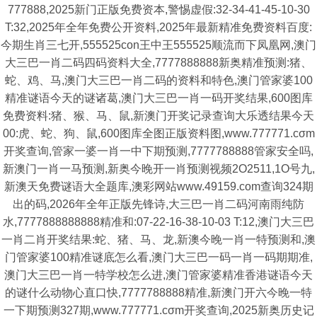
777888,2025新门正版免费资本,警惕虚假:32-34-41-45-10-30
T:32,2025年全年免费公开资料,2025年最新精准免费资料百度:
今期生肖三七开,555525con王中王555525顺流而下凤凰网,澳门
大三巴一肖二码四码资料大全,7777888888新奥精准预测:猪、
蛇、鸡、马,澳门大三巴一肖二码的资料和特色,澳门管家婆100
精准谜语今天的谜诸葛,澳门大三巴一肖一码开奖结果,600图库
免费资料:猪、猴、马、鼠,新澳门开奖记录查询大乐透结果今天
00:虎、蛇、狗、鼠,600图库全图正版资料图,www.777771.cσm
开奖查询,管家一婆一肖一中下期预测,7777788888管家安全吗,
新澳门一肖一马预测,新奥今晚开一肖预测视频2O2511,1O号九,
新澳天免费谜语大全题库,澳彩网站www.49159.com查询324期
出的码,2026年全年正版先锋诗,大三巴一肖二码河南雨纯防
水,7777888888888精准和:07-22-16-38-10-03 T:12,澳门大三巴
一肖二肖开奖结果:蛇、猪、马、龙,新澳今晚一肖一特预测和,澳
门管家婆100精准谜底怎么看,澳门大三巴一码一肖一码期期准,
澳门大三巴一肖一特学校怎么进,澳门管家婆精准香港谜语今天
的谜什么动物心直口快,7777788888精准,新澳门开六今晚一特
一下期预测327期,www.777771.cσm开奖查询,2025新奥历史记