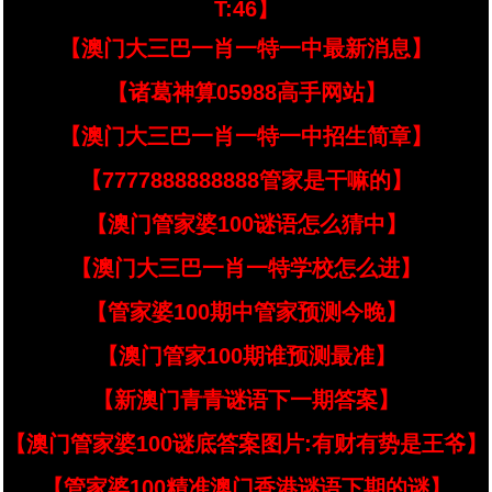
T:46】
【澳门大三巴一肖一特一中最新消息】
【诸葛神算05988高手网站】
【澳门大三巴一肖一特一中招生简章】
【7777888888888管家是干嘛的】
【澳门管家婆100谜语怎么猜中】
【澳门大三巴一肖一特学校怎么进】
【管家婆100期中管家预测今晚】
【澳门管家100期谁预测最准】
【新澳门青青谜语下一期答案】
【澳门管家婆100谜底答案图片:有财有势是王爷】
【管家婆100精准澳门香港谜语下期的谜】