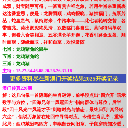
成双，财宝随手可得，一派富贵吉祥之象。若用生肖来重新表
达这番意思，便是：龙腾雨顺，鸡鸣报晓，猪拱福门，兔跃芳
丛，蛇盘贵气，鼠衔财米，牛踏丰年——此七者轮转交替，各
带吉兆。荷出淤泥终见清，双数临门喜自生。莫问特码单双
事，但看六合笑相迎。五谷满仓羊开泰，花香引路金玉盈。顺
时而观，随缘而取，祥和自至，欢悦常随
七肖：龙鸡猪兔蛇鼠牛
五肖：龙鸡猪兔蛇
三肖：龙鸡猪
主特：15.27.34.46.08.20.28.26.31.18
更多资料尽在新澳门开奖结果2025开奖记录
澳门传真220期
解：这几句像一首隐晦的生肖谜诗，前半段点出“四六开”暗示
数字与方位，“四海兄弟”“凤冠四方”指向群体与尊位，后半
段“四十风光”“风流才子”则喻时光与情态，最终归到“真经转
六尘”，似说万象皆在轮回中寻得对应。今借生肖乱序，重绎
此局：酉鸡戴冠鸣四方，申猴翻云问旧章。子鼠穿街知冷暖，