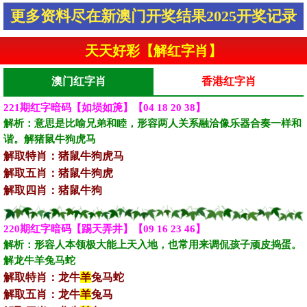
更多资料尽在新澳门开奖结果2025开奖记录
天天好彩【解红字肖】
澳门红字肖
香港红字肖
221期红字暗码【如埙如箎】【04 18 20 38】
解析：‌‌意思是‌比喻兄弟和睦‌，形容两人关系融洽像乐器合奏一样和
谐。解猪鼠牛狗虎马‌‌‌‌‌‌‌
解取特肖：猪鼠牛狗虎马
解取五肖：猪鼠牛狗虎
解取四肖：猪鼠牛狗
220期红字暗码【踢天弄井】【09 16 23 46】
解析：‌‌形容人本领极大能上天入地，也常用来调侃孩子顽皮捣蛋。
解龙牛羊兔马蛇‌‌‌‌‌‌‌
解取特肖：龙牛
羊
兔马蛇
解取五肖：龙牛
羊
兔马