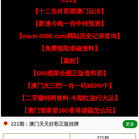
T:22】
【十二生肖彩票澳门玩法】
【新澳今晚一肖中特预测】
【www.4906.com网站历史记录查询】
【免费领取准确资料】
【凰粗】
【600图库全图正版资料图】
【澳门大三巴一肖一码100%中】
【二字爆特网资料:今期红波行大运】
【澳门管家婆100香港谜题怎么玩】
221期：澳门天天好彩正版挂牌
更多
221期