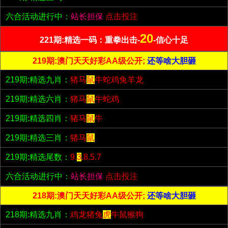
六合活动进行中：
站长担保
点击投注
20
221期:精选一码：重拳出击-
-信心十足
219期:澳门天天好彩AA级公开;
还等啥大胆砸
219期:精选九肖：
猪马
鼠
牛蛇鸡兔羊龙
219期:精选六肖：
猪马
鼠
牛蛇鸡
219期:精选四肖：
猪马
鼠
牛
219期:精选三肖：
猪马
鼠
219期:精选尾数：
9.
3
.8.5.7
六合活动进行中：
站长担保
点击投注
218期:澳门天天好彩AA级公开;
还等啥大胆砸
218期:精选九肖：
鸡龙猪兔
虎
牛鼠猴狗