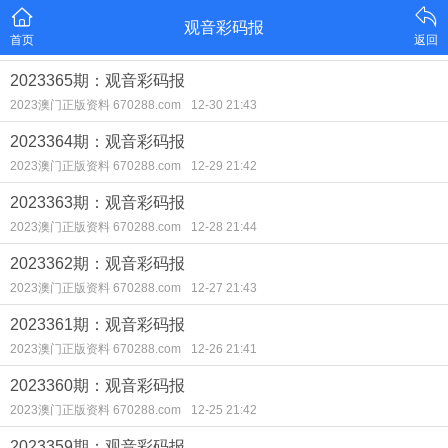
观音彩码报
首页
返回
2023365期：观音彩码报
2023澳门正版资料 670288.com
12-30 21:43
2023364期：观音彩码报
2023澳门正版资料 670288.com
12-29 21:42
2023363期：观音彩码报
2023澳门正版资料 670288.com
12-28 21:44
2023362期：观音彩码报
2023澳门正版资料 670288.com
12-27 21:43
2023361期：观音彩码报
2023澳门正版资料 670288.com
12-26 21:41
2023360期：观音彩码报
2023澳门正版资料 670288.com
12-25 21:42
2023359期：观音彩码报