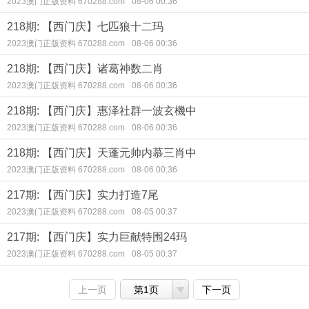
2023澳门正版资料 670288.com
08-06 00:36
218期: 【西门庆】七匹狼十二玛
2023澳门正版资料 670288.com
08-06 00:36
218期: 【西门庆】诸葛神数二肖
2023澳门正版资料 670288.com
08-06 00:36
218期: 【西门庆】惠泽社群一波玄機中
2023澳门正版资料 670288.com
08-06 00:36
218期: 【西门庆】天蓬元帅内慕三肖中
2023澳门正版资料 670288.com
08-06 00:36
217期: 【西门庆】实力打造7尾
2023澳门正版资料 670288.com
08-05 00:37
217期: 【西门庆】实力巨献特围24玛
2023澳门正版资料 670288.com
08-05 00:37
上一页
第1页
下一页