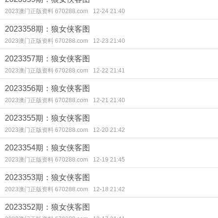
2023澳门正版资料 670288.com
12-24 21:40
2023358期：狼女侠客图
2023澳门正版资料 670288.com
12-23 21:40
2023357期：狼女侠客图
2023澳门正版资料 670288.com
12-22 21:41
2023356期：狼女侠客图
2023澳门正版资料 670288.com
12-21 21:40
2023355期：狼女侠客图
2023澳门正版资料 670288.com
12-20 21:42
2023354期：狼女侠客图
2023澳门正版资料 670288.com
12-19 21:45
2023353期：狼女侠客图
2023澳门正版资料 670288.com
12-18 21:42
2023352期：狼女侠客图