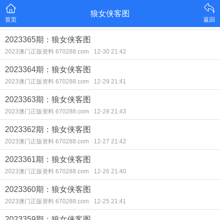
狼女侠客图
首页
返回
2023365期：狼女侠客图
2023澳门正版资料 670288.com
12-30 21:42
2023364期：狼女侠客图
2023澳门正版资料 670288.com
12-29 21:41
2023363期：狼女侠客图
2023澳门正版资料 670288.com
12-28 21:43
2023362期：狼女侠客图
2023澳门正版资料 670288.com
12-27 21:42
2023361期：狼女侠客图
2023澳门正版资料 670288.com
12-26 21:40
2023360期：狼女侠客图
2023澳门正版资料 670288.com
12-25 21:41
2023359期：狼女侠客图