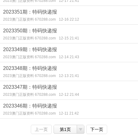
2023澳门正版资料 670288.com
12-17 21:41
2023351期：特码快递报
2023澳门正版资料 670288.com
12-16 22:12
2023350期：特码快递报
2023澳门正版资料 670288.com
12-15 21:41
2023349期：特码快递报
2023澳门正版资料 670288.com
12-14 21:43
2023348期：特码快递报
2023澳门正版资料 670288.com
12-13 21:41
2023347期：特码快递报
2023澳门正版资料 670288.com
12-12 21:44
2023346期：特码快递报
2023澳门正版资料 670288.com
12-11 21:42
上一页
第1页
下一页