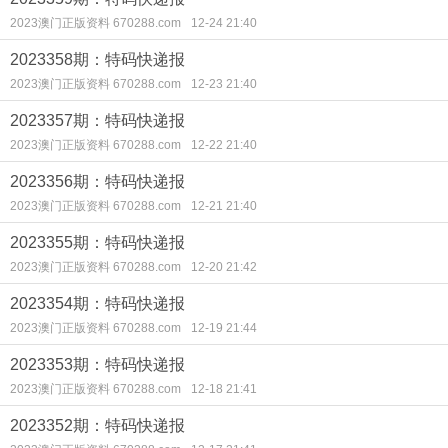
2023澳门正版资料 670288.com
12-24 21:40
2023358期：特码快递报
2023澳门正版资料 670288.com
12-23 21:40
2023357期：特码快递报
2023澳门正版资料 670288.com
12-22 21:40
2023356期：特码快递报
2023澳门正版资料 670288.com
12-21 21:40
2023355期：特码快递报
2023澳门正版资料 670288.com
12-20 21:42
2023354期：特码快递报
2023澳门正版资料 670288.com
12-19 21:44
2023353期：特码快递报
2023澳门正版资料 670288.com
12-18 21:41
2023352期：特码快递报