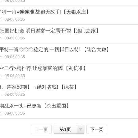
m
08-06 00:35
庄平特一肖=连连准,战遍无敌手!【天狼杀庄】
m
08-06 00:35
肖>把握好机会!明日财富一定属于你!【澳门之家】
m
08-06 00:35
◇◇平特一肖◇◇◇稳定的.一切拭目以待!!【陆合大赚】
m
08-06 00:35
高手<二行>精推荐,让您暴富的猛!【玄机准】
m
08-06 00:35
杀肖、连准50期】→绝对省钱! 【绿茶】
m
08-06 00:35
期期乱杀一头--已更新【杀出重围】
m
08-06 00:35
上一页
第1页
下一页