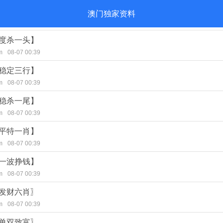
澳门独家资料
【度杀一头】
m
08-07 00:39
【稳定三行】
m
08-07 00:39
【稳杀一尾】
m
08-07 00:39
【平特一肖】
m
08-07 00:39
【一波挣钱】
m
08-07 00:39
〖发财六肖〗
m
08-07 00:39
〖单双致富〗