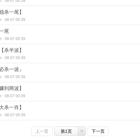
m
08-07 00:39
【稳杀一尾】
m
08-07 00:39
杀一尾
m
08-07 00:39
★【杀半波】
m
08-07 00:39
『必杀一波』
m
08-07 00:39
【赚到两波】
m
08-07 00:39
【大杀一肖】
m
08-07 00:39
上一页
第1页
下一页