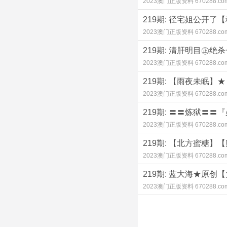
2023澳门正版资料 670288.co
219期: 径宅姐公开了
2023澳门正版资料 670288.co
219期: 清肝明目㊣绝
2023澳门正版资料 670288.co
219期: 【雨夜未眠】
2023澳门正版资料 670288.co
219期: 〓〓炼狱〓〓
2023澳门正版资料 670288.co
219期: 【北方蜜糖】
2023澳门正版资料 670288.co
219期: 蓝大海★原创
2023澳门正版资料 670288.co