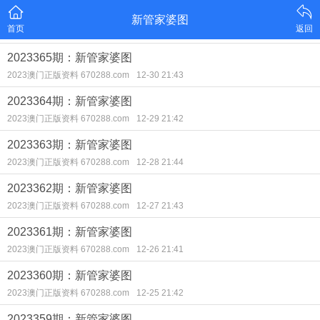
新管家婆图
首页
返回
2023365期：新管家婆图
2023澳门正版资料 670288.com
12-30 21:43
2023364期：新管家婆图
2023澳门正版资料 670288.com
12-29 21:42
2023363期：新管家婆图
2023澳门正版资料 670288.com
12-28 21:44
2023362期：新管家婆图
2023澳门正版资料 670288.com
12-27 21:43
2023361期：新管家婆图
2023澳门正版资料 670288.com
12-26 21:41
2023360期：新管家婆图
2023澳门正版资料 670288.com
12-25 21:42
2023359期：新管家婆图