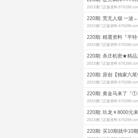
2023澳门正版资料 670288.co
220期: 荒无人烟 一波
2023澳门正版资料 670288.co
220期: 精選资料『平
2023澳门正版资料 670288.co
220期: 杀庄机密★精
2023澳门正版资料 670288.co
220期: 原创【独家六
2023澳门正版资料 670288.co
220期: 黄金马来了『
2023澳门正版资料 670288.co
220期: 玖龙￥8000元
2023澳门正版资料 670288.co
220期: 买10期就中10