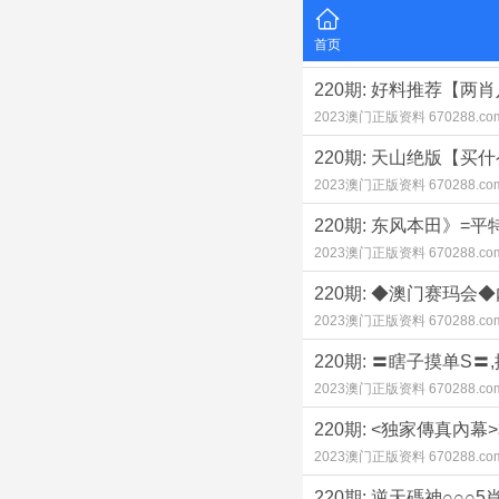
首页
220期: 好料推荐【两
2023澳门正版资料 670288.co
220期: 天山绝版【
2023澳门正版资料 670288.co
220期: 东风本田》=
2023澳门正版资料 670288.co
220期: ◆澳门赛玛会
2023澳门正版资料 670288.co
220期: 〓瞎子摸单S〓
2023澳门正版资料 670288.co
220期: <独家傳真內
2023澳门正版资料 670288.co
220期: 逆天碼神○○○