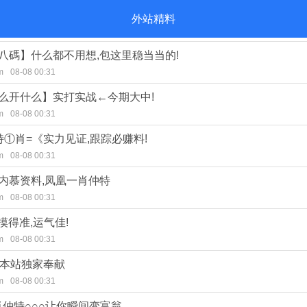
外站精料
肖八碼】什么都不用想,包这里稳当当的!
m
08-08 00:31
买什么开什么】实打实战←今期大中!
m
08-08 00:31
平特①肖=《实力见证,跟踪必赚料!
m
08-08 00:31
◆内慕资料,凤凰一肖仲特
m
08-08 00:31
,摸得准,运气佳!
m
08-08 00:31
幕>本站独家奉献
m
08-08 00:31
5肖仲特○○○让你瞬间变富翁