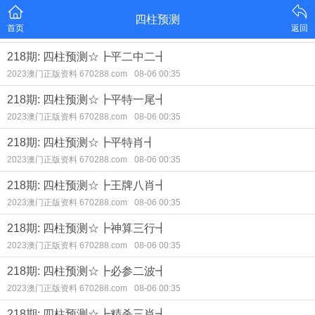
四柱预测
首页
返回
218期: 四柱预测☆┣平二中二┫
2023澳门正版资料 670288.com
08-06 00:35
218期: 四柱预测☆┣平特一尾┫
2023澳门正版资料 670288.com
08-06 00:35
218期: 四柱预测☆┣平特肖┫
2023澳门正版资料 670288.com
08-06 00:35
218期: 四柱预测☆┣王牌八肖┫
2023澳门正版资料 670288.com
08-06 00:35
218期: 四柱预测☆┣神算三行┫
2023澳门正版资料 670288.com
08-06 00:35
218期: 四柱预测☆┣必参二波┫
2023澳门正版资料 670288.com
08-06 00:35
218期: 四柱预测☆┣精杀三肖┫