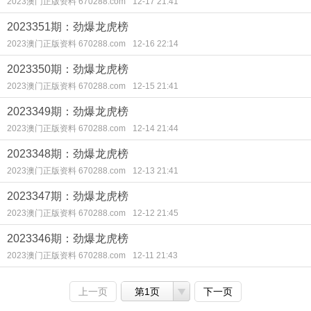
2023澳门正版资料 670288.com
12-17 21:41
2023351期：劲爆龙虎榜
2023澳门正版资料 670288.com
12-16 22:14
2023350期：劲爆龙虎榜
2023澳门正版资料 670288.com
12-15 21:41
2023349期：劲爆龙虎榜
2023澳门正版资料 670288.com
12-14 21:44
2023348期：劲爆龙虎榜
2023澳门正版资料 670288.com
12-13 21:41
2023347期：劲爆龙虎榜
2023澳门正版资料 670288.com
12-12 21:45
2023346期：劲爆龙虎榜
2023澳门正版资料 670288.com
12-11 21:43
上一页
第1页
下一页