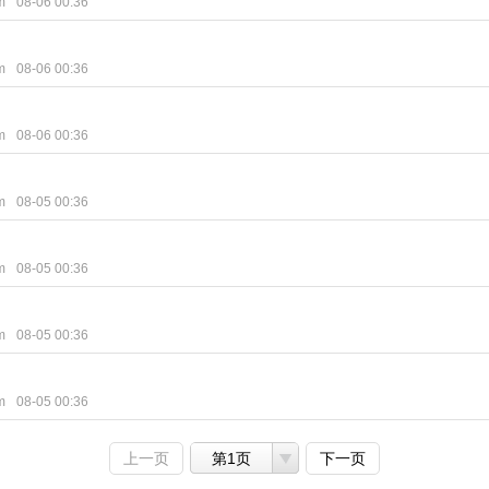
m
08-06 00:36
m
08-06 00:36
m
08-06 00:36
m
08-05 00:36
m
08-05 00:36
m
08-05 00:36
m
08-05 00:36
上一页
第1页
下一页