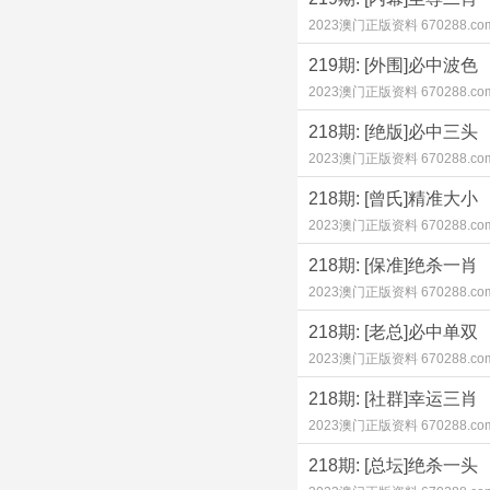
2023澳门正版资料 670288.co
219期: [外围]必中波色
2023澳门正版资料 670288.co
218期: [绝版]必中三头
2023澳门正版资料 670288.co
218期: [曾氏]精准大小
2023澳门正版资料 670288.co
218期: [保准]绝杀一肖
2023澳门正版资料 670288.co
218期: [老总]必中单双
2023澳门正版资料 670288.co
218期: [社群]幸运三肖
2023澳门正版资料 670288.co
218期: [总坛]绝杀一头