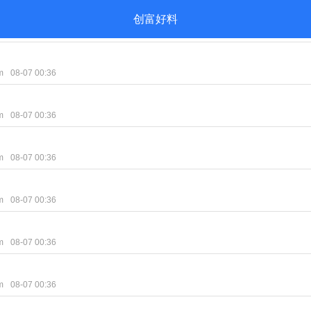
创富好料
m
08-07 00:36
m
08-07 00:36
m
08-07 00:36
m
08-07 00:36
m
08-07 00:36
m
08-07 00:36