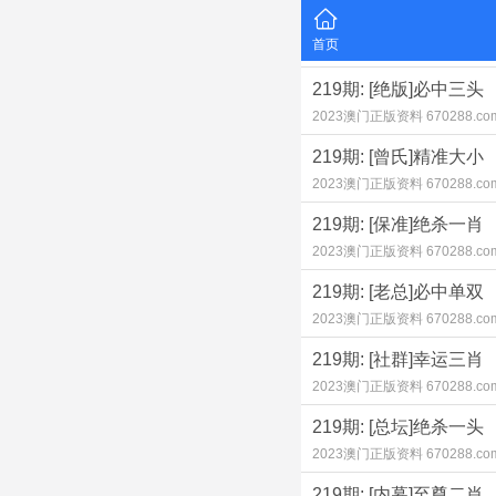
首页
219期: [绝版]必中三头
2023澳门正版资料 670288.co
219期: [曾氏]精准大小
2023澳门正版资料 670288.co
219期: [保准]绝杀一肖
2023澳门正版资料 670288.co
219期: [老总]必中单双
2023澳门正版资料 670288.co
219期: [社群]幸运三肖
2023澳门正版资料 670288.co
219期: [总坛]绝杀一头
2023澳门正版资料 670288.co
219期: [内幕]至尊二肖