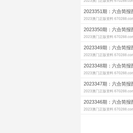
2023澳门正版资料 670288.co
2023351期：六合简报
2023澳门正版资料 670288.co
2023350期：六合简报
2023澳门正版资料 670288.co
2023349期：六合简报
2023澳门正版资料 670288.co
2023348期：六合简报
2023澳门正版资料 670288.co
2023347期：六合简报
2023澳门正版资料 670288.co
2023346期：六合简报
2023澳门正版资料 670288.co