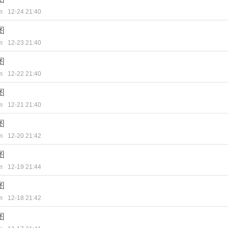
m
12-24 21:40
图
m
12-23 21:40
图
m
12-22 21:40
图
m
12-21 21:40
图
m
12-20 21:42
图
m
12-19 21:44
图
m
12-18 21:42
图