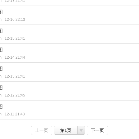
m
12-17 21:41
图
m
12-16 22:13
图
m
12-15 21:41
图
m
12-14 21:44
图
m
12-13 21:41
图
m
12-12 21:45
图
m
12-11 21:43
上一页
第1页
下一页