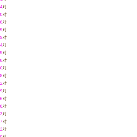
4
对
0
对
8
对
9
对
9
对
4
对
9
对
8
对
0
对
8
对
2
对
9
对
6
对
8
对
3
对
7
对
2
对
0
对