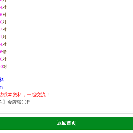
4
对
6
对
0
对
7
对
1
对
4
对
6
错
0
对
00
对
资料
m
站或本资料，一起交流！
的你】金牌禁①肖
返回首页