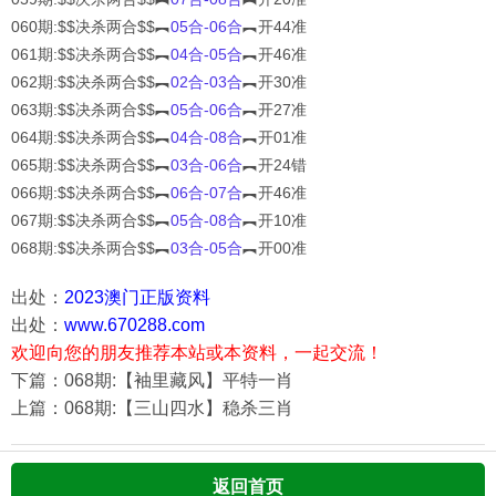
060期:$$决杀两合$$︻
05合-06合
︻开44准
061期:$$决杀两合$$︻
04合-05合
︻开46准
062期:$$决杀两合$$︻
02合-03合
︻开30准
063期:$$决杀两合$$︻
05合-06合
︻开27准
064期:$$决杀两合$$︻
04合-08合
︻开01准
065期:$$决杀两合$$︻
03合-06合
︻开24错
066期:$$决杀两合$$︻
06合-07合
︻开46准
067期:$$决杀两合$$︻
05合-08合
︻开10准
068期:$$决杀两合$$︻
03合-05合
︻开00准
出处：
2023澳门正版资料
出处：
www.670288.com
欢迎向您的朋友推荐本站或本资料，一起交流！
下篇：068期:【袖里藏风】平特一肖
上篇：068期:【三山四水】稳杀三肖
返回首页