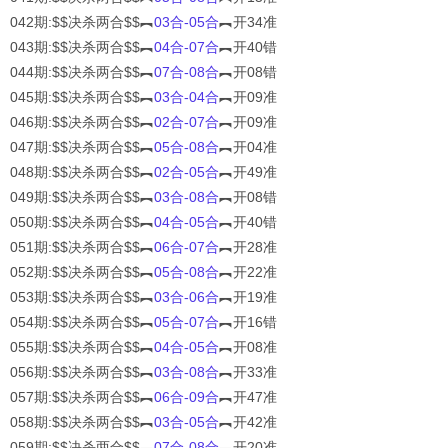
042期:$$决杀两合$$︻
03合-05合
︻开34准
043期:$$决杀两合$$︻
04合-07合
︻开40错
044期:$$决杀两合$$︻
07合-08合
︻开08错
045期:$$决杀两合$$︻
03合-04合
︻开09准
046期:$$决杀两合$$︻
02合-07合
︻开09准
047期:$$决杀两合$$︻
05合-08合
︻开04准
048期:$$决杀两合$$︻
02合-05合
︻开49准
049期:$$决杀两合$$︻
03合-08合
︻开08错
050期:$$决杀两合$$︻
04合-05合
︻开40错
051期:$$决杀两合$$︻
06合-07合
︻开28准
052期:$$决杀两合$$︻
05合-08合
︻开22准
053期:$$决杀两合$$︻
03合-06合
︻开19准
054期:$$决杀两合$$︻
05合-07合
︻开16错
055期:$$决杀两合$$︻
04合-05合
︻开08准
056期:$$决杀两合$$︻
03合-08合
︻开33准
057期:$$决杀两合$$︻
06合-09合
︻开47准
058期:$$决杀两合$$︻
03合-05合
︻开42准
059期:$$决杀两合$$︻
07合-08合
︻开20准