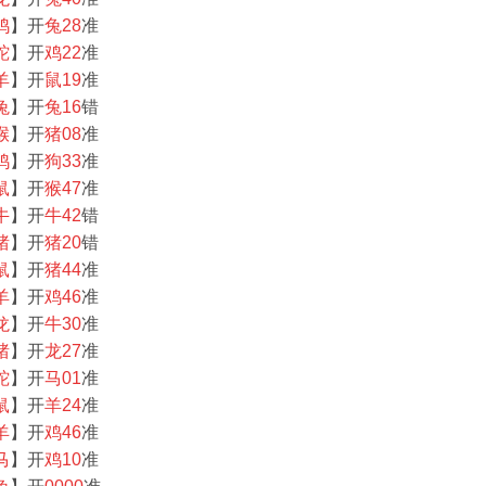
鸡
】开
兔28
准
蛇
】开
鸡22
准
羊
】开
鼠19
准
兔
】开
兔16
错
猴
】开
猪08
准
鸡
】开
狗33
准
鼠
】开
猴47
准
牛
】开
牛42
错
猪
】开
猪20
错
鼠
】开
猪44
准
羊
】开
鸡46
准
龙
】开
牛30
准
猪
】开
龙27
准
蛇
】开
马01
准
鼠
】开
羊24
准
羊
】开
鸡46
准
马
】开
鸡10
准