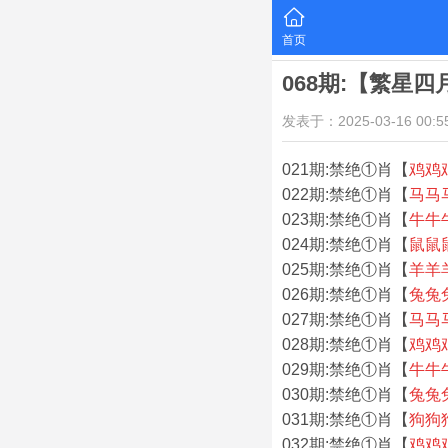
首页
068期:【繁星
发表于：2025-03-16 00:55
021期:禁绝①肖【
鸡鸡
022期:禁绝①肖【
马马
023期:禁绝①肖【
牛牛
024期:禁绝①肖【
鼠鼠
025期:禁绝①肖【
羊羊
026期:禁绝①肖【
兔兔
027期:禁绝①肖【
马马
028期:禁绝①肖【
鸡鸡
029期:禁绝①肖【
牛牛
030期:禁绝①肖【
兔兔
031期:禁绝①肖【
狗狗
032期:禁绝①肖【
鸡鸡