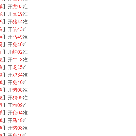
羊
】开
龙03
准
龙
】开
鼠19
准
鸡
】开
猪44
准
狗
】开
鼠43
准
猴
】开
马49
准
马
】开
兔40
准
羊
】开
蛇02
准
龙
】开
牛18
准
狗
】开
龙15
准
鼠
】开
鸡34
准
鸡
】开
兔40
准
狗
】开
猪08
准
龙
】开
狗09
准
鼠
】开
狗09
准
羊
】开
兔04
准
鸡
】开
马49
准
狗
】开
猪08
准
龙
】开
兔40
准