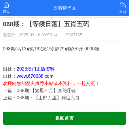
香港精华区
首页
返回
068期：【等候日落】五肖五码
发表于：2025-03-16 00:55:14
5607765
068期
(马13)(兔16)(龙15)(虎29)(猴35)
开:0000准
出处：
2023澳门正版资料
出处：
www.670288.com
欢迎向您的朋友推荐本站或本资料，一起交流！
下篇：068期:【繁星四月】禁绝①肖
上篇：068期：【山野万里】稳猛六肖
返回首页