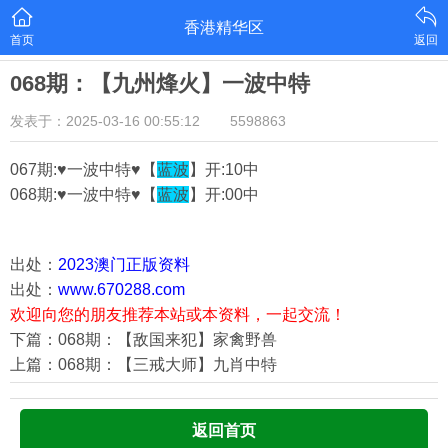
香港精华区
首页
返回
068期：【九州烽火】一波中特
发表于：2025-03-16 00:55:12
5598863
067期:♥一波中特♥【
蓝波
】开:10中
068期:♥一波中特♥【
蓝波
】开:00中
出处：
2023澳门正版资料
出处：
www.670288.com
欢迎向您的朋友推荐本站或本资料，一起交流！
下篇：068期：【敌国来犯】家禽野兽
上篇：068期：【三戒大师】九肖中特
返回首页