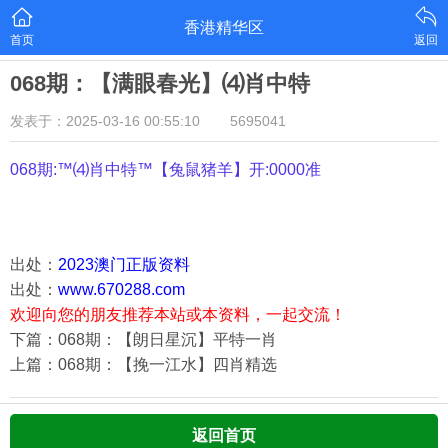
香港精华区
首页
返回
068期：【满眼春光】⑷肖中特
发表于：2025-03-16 00:55:10
5695041
068期:™⑷肖中特™【
兔鼠猪羊
】开:0000准
出处：
2023澳门正版资料
出处：
www.670288.com
欢迎向您的朋友推荐本站或本资料，一起交流！
下篇：068期：【朗日星沉】平特一肖
上篇：068期：【挽一江水】四肖精选
返回首页