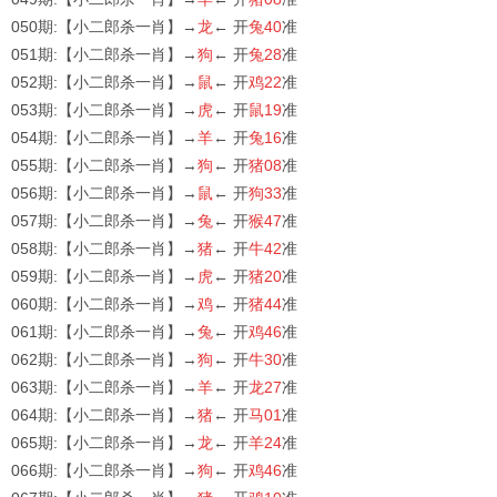
050期:【小二郎杀一肖】→
龙
← 开
兔40
准
051期:【小二郎杀一肖】→
狗
← 开
兔28
准
052期:【小二郎杀一肖】→
鼠
← 开
鸡22
准
053期:【小二郎杀一肖】→
虎
← 开
鼠19
准
054期:【小二郎杀一肖】→
羊
← 开
兔16
准
055期:【小二郎杀一肖】→
狗
← 开
猪08
准
056期:【小二郎杀一肖】→
鼠
← 开
狗33
准
057期:【小二郎杀一肖】→
兔
← 开
猴47
准
058期:【小二郎杀一肖】→
猪
← 开
牛42
准
059期:【小二郎杀一肖】→
虎
← 开
猪20
准
060期:【小二郎杀一肖】→
鸡
← 开
猪44
准
061期:【小二郎杀一肖】→
兔
← 开
鸡46
准
062期:【小二郎杀一肖】→
狗
← 开
牛30
准
063期:【小二郎杀一肖】→
羊
← 开
龙27
准
064期:【小二郎杀一肖】→
猪
← 开
马01
准
065期:【小二郎杀一肖】→
龙
← 开
羊24
准
066期:【小二郎杀一肖】→
狗
← 开
鸡46
准