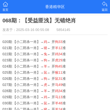
香港精华区
首页
返回
068期：【受益匪浅】无错绝肖
发表于：2025-03-16 00:55:08
5854145
020期:【小二郎杀一肖】→
鸡
← 开
狗33
准
021期:【小二郎杀一肖】→
猪
← 开
羊12
准
022期:【小二郎杀一肖】→
兔
← 开
鸡34
准
023期:【小二郎杀一肖】→
狗
← 开
虎29
准
024期:【小二郎杀一肖】→
羊
← 开
狗45
准
025期:【小二郎杀一肖】→
鼠
← 开
猴11
准
026期:【小二郎杀一肖】→
狗
← 开
鼠31
准
027期:【小二郎杀一肖】→
虎
← 开
马49
错
028期:【小二郎杀一肖】→
羊
← 开
鸡34
准
029期:【小二郎杀一肖】→
鸡
← 开
马13
准
030期:【小二郎杀一肖】→
鼠
← 开
羊48
准
031期:【小二郎杀一肖】→
猪
← 开
羊24
准