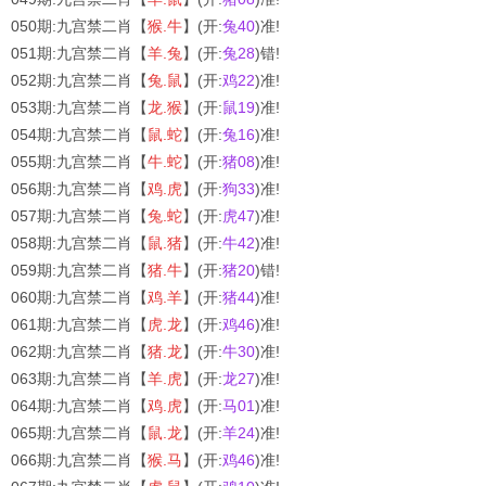
050期:九宫禁二肖【
猴.牛
】(开:
兔40
)准!
051期:九宫禁二肖【
羊.兔
】(开:
兔28
)错!
052期:九宫禁二肖【
兔.鼠
】(开:
鸡22
)准!
053期:九宫禁二肖【
龙.猴
】(开:
鼠19
)准!
054期:九宫禁二肖【
鼠.蛇
】(开:
兔16
)准!
055期:九宫禁二肖【
牛.蛇
】(开:
猪08
)准!
056期:九宫禁二肖【
鸡.虎
】(开:
狗33
)准!
057期:九宫禁二肖【
兔.蛇
】(开:
虎47
)准!
058期:九宫禁二肖【
鼠.猪
】(开:
牛42
)准!
059期:九宫禁二肖【
猪.牛
】(开:
猪20
)错!
060期:九宫禁二肖【
鸡.羊
】(开:
猪44
)准!
061期:九宫禁二肖【
虎.龙
】(开:
鸡46
)准!
062期:九宫禁二肖【
猪.龙
】(开:
牛30
)准!
063期:九宫禁二肖【
羊.虎
】(开:
龙27
)准!
064期:九宫禁二肖【
鸡.虎
】(开:
马01
)准!
065期:九宫禁二肖【
鼠.龙
】(开:
羊24
)准!
066期:九宫禁二肖【
猴.马
】(开:
鸡46
)准!