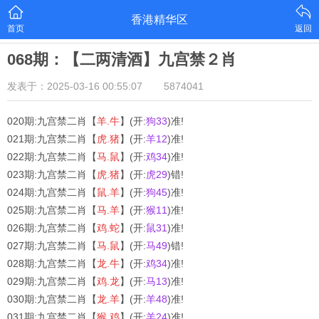
香港精华区
首页
返回
068期：【二两清酒】九宫禁２肖
发表于：2025-03-16 00:55:07
5874041
020期:九宫禁二肖【
羊.牛
】(开:
狗33
)准!
021期:九宫禁二肖【
虎.猪
】(开:
羊12
)准!
022期:九宫禁二肖【
马.鼠
】(开:
鸡34
)准!
023期:九宫禁二肖【
虎.猪
】(开:
虎29
)错!
024期:九宫禁二肖【
鼠.羊
】(开:
狗45
)准!
025期:九宫禁二肖【
马.羊
】(开:
猴11
)准!
026期:九宫禁二肖【
鸡.蛇
】(开:
鼠31
)准!
027期:九宫禁二肖【
马.鼠
】(开:
马49
)错!
028期:九宫禁二肖【
龙.牛
】(开:
鸡34
)准!
029期:九宫禁二肖【
鸡.龙
】(开:
马13
)准!
030期:九宫禁二肖【
龙.羊
】(开:
羊48
)准!
031期:九宫禁二肖【
猴.鸡
】(开:
羊24
)准!