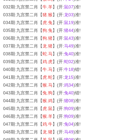
032期:九宫禁二肖【
牛.羊
】(开:
鼠07
)准!
033期:九宫禁二肖【
猪.猴
】(开:
龙03
)准!
034期:九宫禁二肖【
虎.兔
】(开:
鼠19
)准!
035期:九宫禁二肖【
狗.兔
】(开:
猪44
)准!
036期:九宫禁二肖【
狗.猪
】(开:
鼠43
)准!
037期:九宫禁二肖【
龙.猪
】(开:
马49
)准!
038期:九宫禁二肖【
蛇.马
】(开:
兔40
)准!
039期:九宫禁二肖【
鸡.虎
】(开:
蛇02
)准!
040期:九宫禁二肖【
牛.马
】(开:
牛18
)错!
041期:九宫禁二肖【
虎.蛇
】(开:
龙15
)准!
042期:九宫禁二肖【
猴.马
】(开:
鸡34
)准!
043期:九宫禁二肖【
兔.狗
】(开:
兔40
)错!
044期:九宫禁二肖【
猴.鸡
】(开:
猪08
)准!
045期:九宫禁二肖【
虎.鼠
】(开:
狗09
)准!
046期:九宫禁二肖【
猴.羊
】(开:
狗09
)准!
047期:九宫禁二肖【
鸡.牛
】(开:
兔04
)准!
048期:九宫禁二肖【
龙.猪
】(开:
马49
)准!
049期:九宫禁二肖【
羊.鼠
】(开:
猪08
)准!