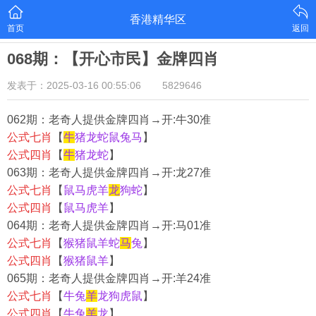
香港精华区
首页
返回
068期：【开心市民】金牌四肖
发表于：2025-03-16 00:55:06
5829646
062期：老奇人提供金牌四肖→开:牛30准
公式七肖
【
牛
猪龙蛇鼠兔马
】
公式四肖
【
牛
猪龙蛇
】
063期：老奇人提供金牌四肖→开:龙27准
公式七肖
【
鼠马虎羊
龙
狗蛇
】
公式四肖
【
鼠马虎羊
】
064期：老奇人提供金牌四肖→开:马01准
公式七肖
【
猴猪鼠羊蛇
马
兔
】
公式四肖
【
猴猪鼠羊
】
065期：老奇人提供金牌四肖→开:羊24准
公式七肖
【
牛兔
羊
龙狗虎鼠
】
公式四肖
【
牛兔
羊
龙
】