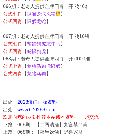
066期：老奇人提供金牌四肖→开:鸡46准
公式七肖
【
鼠猴龙蛇虎猪
鸡
】
公式四肖
【
鼠猴龙蛇
】
067期：老奇人提供金牌四肖→开:鸡10错
公式七肖
【
蛇鼠狗虎龙牛马
】
公式四肖
【
蛇鼠狗虎
】
068期：老奇人提供金牌四肖→开:0000准
公式七肖
【
龙猪马狗虎鼠猴
】
公式四肖
【
龙猪马狗
】
出处：
2023澳门正版资料
出处：
www.670288.com
欢迎向您的朋友推荐本站或本资料，一起交流！
下篇：068期：【二两清酒】九宫禁２肖
上篇：068期：【夜半饮酒】野兽家畜