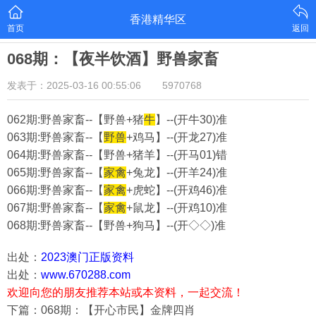
香港精华区
首页
返回
068期：【夜半饮酒】野兽家畜
发表于：2025-03-16 00:55:06
5970768
062
期:野兽家畜--【野兽+猪
牛
】--(开牛30)准
063
期:野兽家畜--【
野兽
+鸡马】--(开龙27)准
064
期:野兽家畜--【野兽+猪羊】--(开马01)错
065
期:野兽家畜--【
家禽
+兔龙】--(开羊24)准
066期:野兽家畜--【
家禽
+虎蛇】--(开鸡46)准
067期:野兽家畜--【
家禽
+鼠龙】--(开鸡10)准
068期:野兽家畜--【野兽+狗马】--(开◇◇)准
出处：
2023澳门正版资料
出处：
www.670288.com
欢迎向您的朋友推荐本站或本资料，一起交流！
下篇：068期：【开心市民】金牌四肖