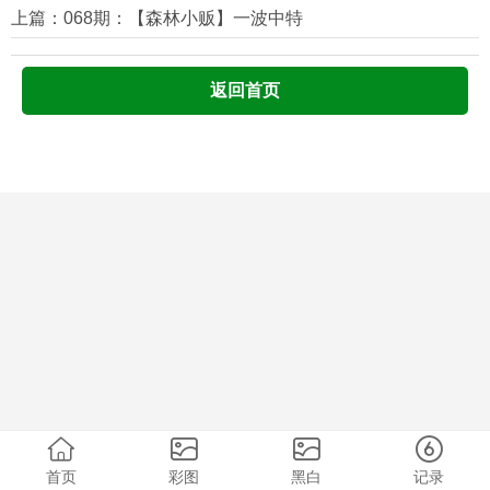
上篇：068期：【森林小贩】一波中特
返回首页
首页
彩图
黑白
记录