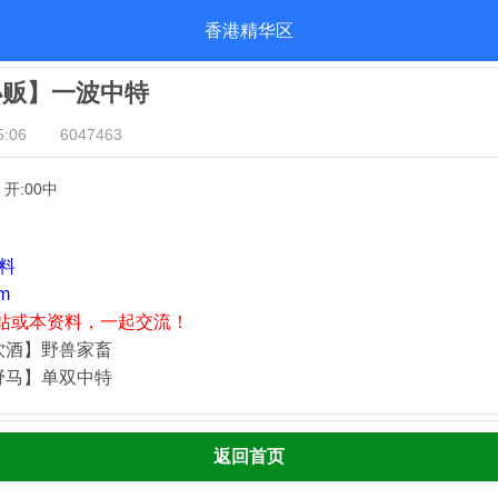
香港精华区
小贩】一波中特
:06
6047463
】开:00中
资料
m
站或本资料，一起交流！
饮酒】野兽家畜
野马】单双中特
返回首页