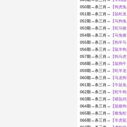
050期→杀三肖→
【狗虎兔
051期→杀三肖→
【鼠蛇龙
052期→杀三肖→
【马狗兔
053期→杀三肖→
【蛇马猴
054期→杀三肖→
【马兔猴
055期→杀三肖→
【狗羊马
056期→杀三肖→
【鼠羊狗
057期→杀三肖→
【狗马虎
058期→杀三肖→
【鼠狗牛
059期→杀三肖→
【蛇羊龙
060期→杀三肖→
【马龙狗
061期→杀三肖→
【牛鼠兔
062期→杀三肖→
【蛇牛狗
063期→杀三肖→
【猪鼠鸡
064期→杀三肖→
【鼠猴狗
065期→杀三肖→
【猴兔蛇
066期→杀三肖→
【羊虎鼠