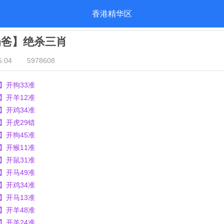
香港精华区
奶爸】绝杀三肖
:04
5978608
】开狗33准
】开羊12准
】开鸡34准
】开虎29错
】开狗45准
】开猴11准
】开鼠31准
】开马49准
】开鸡34准
】开马13准
】开羊48准
】开羊24准