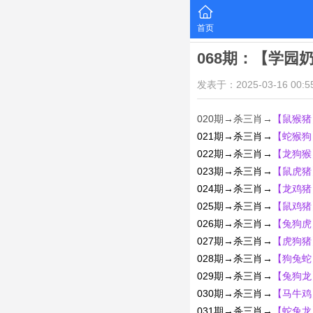
首页
068期：【学园
发表于：2025-03-16 00:55
020期→杀三肖→
【鼠猴猪
021期→杀三肖→
【蛇猴狗
022期→杀三肖→
【龙狗猴
023期→杀三肖→
【鼠虎猪
024期→杀三肖→
【龙鸡猪
025期→杀三肖→
【鼠鸡猪
026期→杀三肖→
【兔狗虎
027期→杀三肖→
【虎狗猪
028期→杀三肖→
【狗兔蛇
029期→杀三肖→
【兔狗龙
030期→杀三肖→
【马牛鸡
031期→杀三肖→
【蛇兔龙