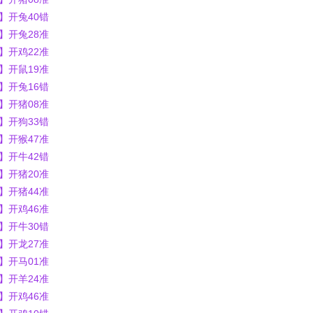
】开兔40错
】开兔28准
】开鸡22准
】开鼠19准
】开兔16错
】开猪08准
】开狗33错
】开猴47准
】开牛42错
】开猪20准
】开猪44准
】开鸡46准
】开牛30错
】开龙27准
】开马01准
】开羊24准
】开鸡46准