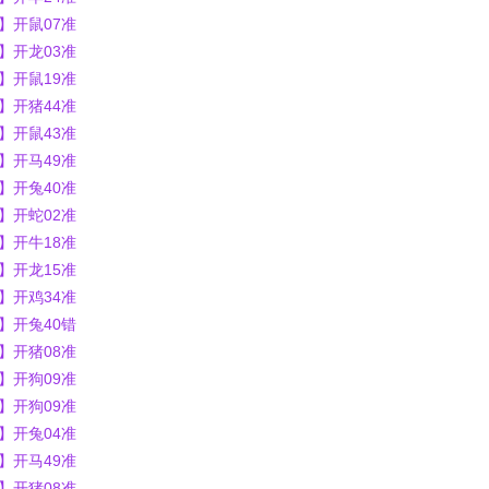
】开鼠07准
】开龙03准
】开鼠19准
】开猪44准
】开鼠43准
】开马49准
】开兔40准
】开蛇02准
】开牛18准
】开龙15准
】开鸡34准
】开兔40错
】开猪08准
】开狗09准
】开狗09准
】开兔04准
】开马49准
】开猪08准