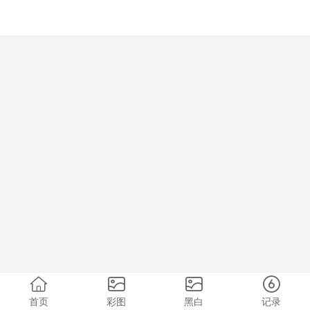
首页
彩图
黑白
记录