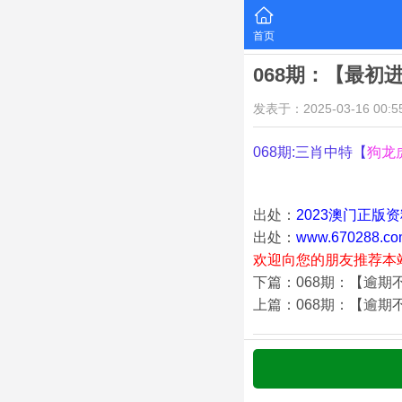
首页
068期：【最初
发表于：2025-03-16 00:55
068期:三肖中特【
狗龙
出处：
2023澳门正版
出处：
www.670288.co
欢迎向您的朋友推荐本
下篇：068期：【逾期
上篇：068期：【逾期