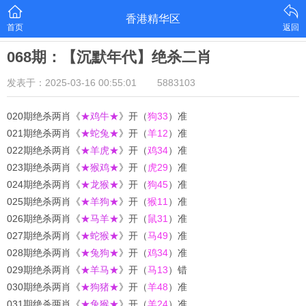
香港精华区
首页
返回
068期：【沉默年代】绝杀二肖
发表于：2025-03-16 00:55:01
5883103
020期绝杀两肖《
★鸡牛★
》开（
狗33
）准
021期绝杀两肖《
★蛇兔★
》开（
羊12
）准
022期绝杀两肖《
★羊虎★
》开（
鸡34
）准
023期绝杀两肖《
★猴鸡★
》开（
虎29
）准
024期绝杀两肖《
★龙猴★
》开（
狗45
）准
025期绝杀两肖《
★羊狗★
》开（
猴11
）准
026期绝杀两肖《
★马羊★
》开（
鼠31
）准
027期绝杀两肖《
★蛇猴★
》开（
马49
）准
028期绝杀两肖《
★兔狗★
》开（
鸡34
）准
029期绝杀两肖《
★羊马★
》开（
马13
）错
030期绝杀两肖《
★狗猪★
》开（
羊48
）准
031期绝杀两肖《
★兔猴★
》开（
羊24
）准