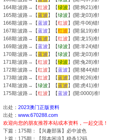
164期:波路→【
红
波
】【
绿
波
】(開:狗21)准!
165期:波路→【
蓝
波
】【
绿
波
】(開:龙03)准!
166期:波路→【
蓝
波
】【
红
波
】(開:牛06)错!
167期:波路→【
蓝
波
】【
红
波
】(開:鼠19)准!
168期:波路→【
蓝
波
】【
红
波
】(開:龙15)准!
169期:波路→【
蓝
波
】【
绿
波
】(開:羊24)错!
170期:波路→【
蓝
波
】【
绿
波
】(開:龙03)准!
171期:波路→【
红
波
】【
绿
波
】(開:兔28)准!
172期:波路→【
红
波
】【
蓝
波
】(開:猪44)错!
173期:波路→【
红
波
】【
蓝
波
】(開:蛇26)准!
174期:波路→【
绿
波
】【
蓝
波
】(開:虎41)准!
175期:波路→【
红
波
】【
蓝
波
】(開:0000)准!
出处：
2023澳门正版资料
出处：
www.670288.com
欢迎向您的朋友推荐本站或本资料，一起交流！
下篇：175期：【兴趣部落】必中波色
上篇：175期：【我本闲凉】稳杀12码