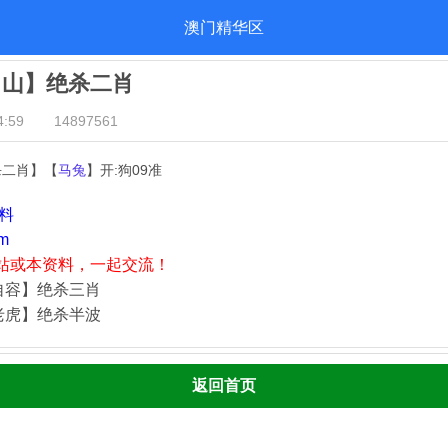
澳门精华区
出山】绝杀二肖
:59
14897561
杀二肖】【
马兔
】开:狗09准
资料
m
站或本资料，一起交流！
自容】绝杀三肖
老虎】绝杀半波
返回首页