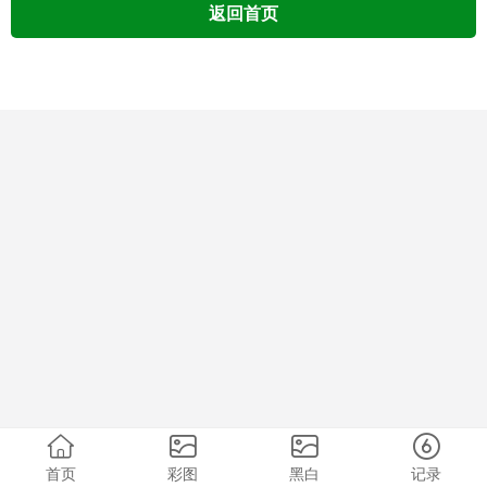
返回首页
首页
彩图
黑白
记录