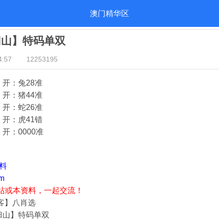
澳门精华区
归山】特码单双
:57
12253195
》开：兔28
准
》开：猪44
准
》开：蛇26
准
》开：虎41错
开：000
0准
资料
m
站或本资料，一起交流！
归客】八肖选
归山】特码单双