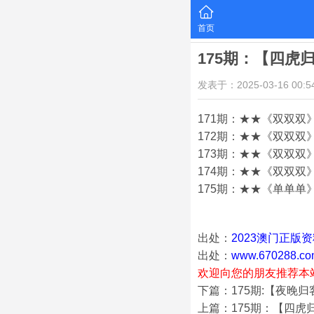
首页
175期：【四虎
发表于：2025-03-16 00:54
171期：★★《双双双
172期：★★《双双双
173期：★★《双双双
174期：★★《双双双
175期：★★《单单单》
出处：
2023澳门正版
出处：
www.670288.co
欢迎向您的朋友推荐本
下篇：175期:【夜晚
上篇：175期：【四虎