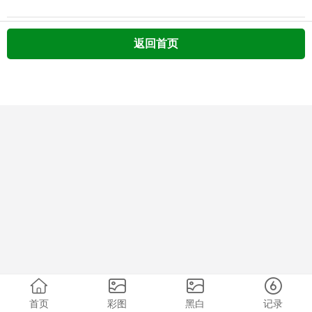
返回首页
首页
彩图
黑白
记录