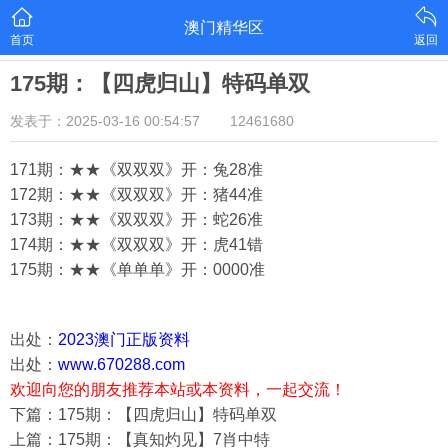
澳门精华区
首页
返回
175期：【四虎归山】特码单双
发表于：2025-03-16 00:54:57
12461680
171期：★★《双双双》开：兔28
准
172期：★★《双双双》开：猪44
准
173期：★★《双双双》开：蛇26
准
174期：★★《双双双》开：虎41错
175期：★★《单单单》开：000
0准
出处：
2023澳门正版资料
出处：
www.670288.com
欢迎向您的朋友推荐本站或本资料，一起交流！
下篇：175期：【四虎归山】特码单双
上篇：175期：【真知灼见】7肖中特