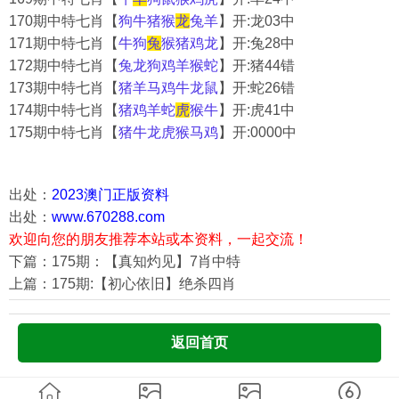
170期中特七肖【
狗牛猪猴
龙
兔羊
】开:龙03中
171期中特七肖【
牛狗
兔
猴猪鸡龙
】开:兔28中
172期中特七肖【
兔龙狗鸡羊猴蛇
】开:猪44错
173期中特七肖【
猪羊马鸡牛龙鼠
】开:蛇26错
174期中特七肖【
猪鸡羊蛇
虎
猴牛
】开:虎41中
175期中特七肖【
猪牛龙虎猴马鸡
】开:0000中
出处：
2023澳门正版资料
出处：
www.670288.com
欢迎向您的朋友推荐本站或本资料，一起交流！
下篇：175期：【真知灼见】7肖中特
上篇：175期:【初心依旧】绝杀四肖
返回首页