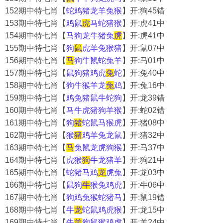
152期中特七肖【
蛇鸡猪龙羊兔猴
】开:狗45错
153期中特七肖【
鸡鼠
虎
马蛇猪猴
】开:虎41中
154期中特七肖【
马狗龙牛猪兔
虎
】开:虎41中
155期中特七肖【
狗
鼠
虎羊兔猴猪
】开:鼠07中
156期中特七肖【
马
狗牛鼠蛇兔羊
】开:马01中
157期中特七肖【
鼠狗猪鸡虎
兔
蛇
】开:兔40中
158期中特七肖【
狗牛猴羊龙
兔
鸡
】开:兔16中
159期中特七肖【
鸡兔猪鼠牛蛇狗
】开:龙39错
160期中特七肖【
马牛虎猪狗羊猴
】开:蛇02错
161期中特七肖【
狗
猪
蛇鼠马猴虎
】开:猪08中
162期中特七肖【
猴
猪
鸡羊兔龙鼠
】开:猪32中
163期中特七肖【
马
兔鼠龙虎狗猴
】开:马37中
164期中特七肖【
虎猴
狗
牛龙猪羊
】开:狗21中
165期中特七肖【
蛇猪马鸡
龙
虎兔
】开:龙03中
166期中特七肖【
鼠狗
牛
猴兔鸡虎
】开:牛06中
167期中特七肖【
狗鸡兔猴蛇猪马
】开:鼠19错
168期中特七肖【
牛
龙
蛇鼠鸡虎猴
】开:龙15中
169期中特七肖【
牛
羊
狗鼠猴鸡虎
】开:羊24中