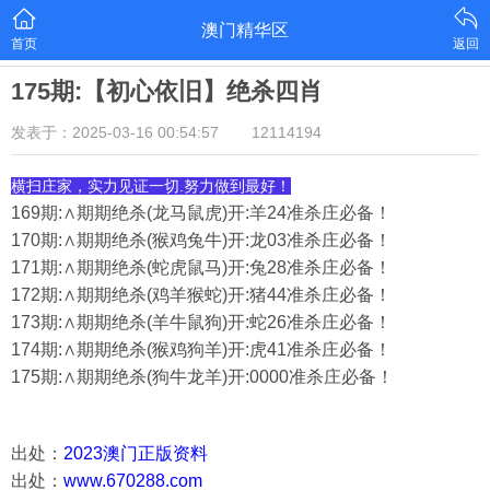
澳门精华区
首页
返回
175期:【初心依旧】绝杀四肖
发表于：2025-03-16 00:54:57
12114194
横扫庄家，实力见证一切.努力做到最好！
169期:∧期期绝杀(龙马鼠虎)开:羊24准杀庄必备
！
170期:∧期期绝杀(猴鸡兔牛)开:龙03准杀庄必备
！
171期:∧期期绝杀(蛇虎鼠马)开:兔28准杀庄必备
！
172期:∧期期绝杀(鸡羊猴蛇)开:猪44准杀庄必备
！
173期:∧期期绝杀(羊牛鼠狗)开:蛇26准杀庄必备
！
174期:∧期期绝杀(猴鸡狗羊)开:虎41准杀庄必备
！
175期:∧期期绝杀(狗牛龙羊)开:0000准杀庄必备
！
出处：
2023澳门正版资料
出处：
www.670288.com