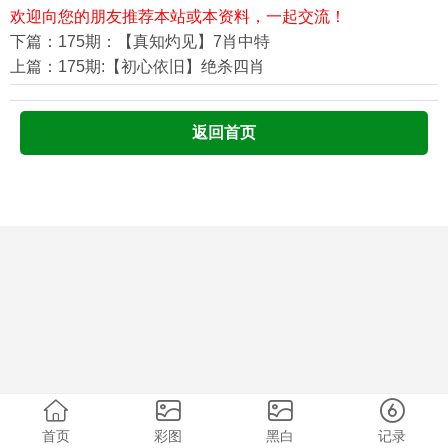
欢迎向您的朋友推荐本站或本资料，一起交流！
下篇：175期：【真知灼见】7肖中特
上篇：175期:【初心依旧】绝杀四肖
返回首页
首页
彩图
黑白
记录