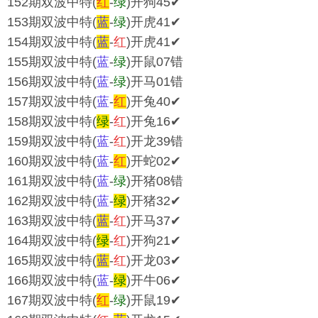
152期双波中特(
红
-
绿
)开狗45✔
153期双波中特(
蓝
-
绿
)开虎41✔
154期双波中特(
蓝
-
红
)开虎41✔
155期双波中特(
蓝
-
绿
)开鼠07错
156期双波中特(
蓝
-
绿
)开马01错
157期双波中特(
蓝
-
红
)开兔40✔
158期双波中特(
绿
-
红
)开兔16✔
159期双波中特(
蓝
-
红
)开龙39错
160期双波中特(
蓝
-
红
)开蛇02✔
161期双波中特(
蓝
-
绿
)开猪08错
162期双波中特(
蓝
-
绿
)开猪32✔
163期双波中特(
蓝
-
红
)开马37✔
164期双波中特(
绿
-
红
)开狗21✔
165期双波中特(
蓝
-
红
)开龙03✔
166期双波中特(
蓝
-
绿
)开牛06✔
167期双波中特(
红
-
绿
)开鼠19✔