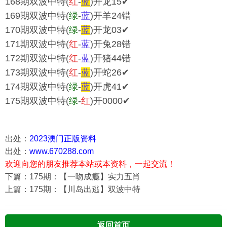
168期双波中特(
红
-
蓝
)开龙15✔
169期双波中特(
绿
-
蓝
)开羊24错
170期双波中特(
绿
-
蓝
)开龙03✔
171期双波中特(
红
-
蓝
)开兔28错
172期双波中特(
红
-
蓝
)开猪44错
173期双波中特(
红
-
蓝
)开蛇26✔
174期双波中特(
绿
-
蓝
)开虎41✔
175期双波中特(
绿
-
红
)开0000✔
出处：
2023澳门正版资料
出处：
www.670288.com
欢迎向您的朋友推荐本站或本资料，一起交流！
下篇：175期：【一吻成瘾】实力五肖
上篇：175期：【川岛出逃】双波中特
返回首页