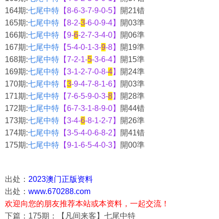
164期:
七尾中特
【8-6-3-7-9-0-5】
開21错
165期:
七尾中特
【8-2-
3
-6-0-9-4】
開03準
166期:
七尾中特
【9-
6
-2-7-3-4-0】
開06準
167期:
七尾中特
【5-4-0-1-3-
9
-8】
開19準
168期:
七尾中特
【
7-2-
1
-
5
-3-6-4
】
開15準
169期:
七尾中特
【3-1-2-7-0-8-
4
】
開24準
170期:
七尾中特
【
3
-9-4-7-8-1-6】
開03準
171期:
七尾中特
【7-6-5-9-0-3-
8
】
開28準
172期:
七尾中特
【6-7-3-1-8-9-0】
開44错
173期:
七尾中特
【3-4-
6
-8-1-2-7】
開26準
174期:
七尾中特
【3-5-4-0-6-8-2】
開41错
175期:
七尾中特
【9-1-6-5-4-0-3】
開00準
出处：
2023澳门正版资料
出处：
www.670288.com
欢迎向您的朋友推荐本站或本资料，一起交流！
下篇：175期：【凡间来客】七尾中特