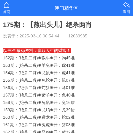
澳门精华区
首页
返回
175期：【熬出头儿】绝杀两肖
发表于：2025-03-16 00:54:44
12639985
以最准,最稳资料，赢取人生的财富！
152期：(绝杀二肖)✺猴牛✺开：狗45准
153期：(绝杀二肖)✺羊兔✺开：虎41准
154期：(绝杀二肖)✺龙鼠✺开：虎41准
155期：(绝杀二肖)✺兔蛇✺开：鼠07准
156期：(绝杀二肖)✺蛇猪✺开：马01准
157期：(绝杀二肖)✺猪羊✺开：兔40准
158期：(绝杀二肖)✺兔鼠✺开：兔16错
159期：(绝杀二肖)✺龙鸡✺开：龙39错
160期：(绝杀二肖)✺猴龙✺开：蛇02准
161期：(绝杀二肖)✺兔虎✺开：猪08准
162期：(绝杀二肖)✺马狗✺开：猪32准