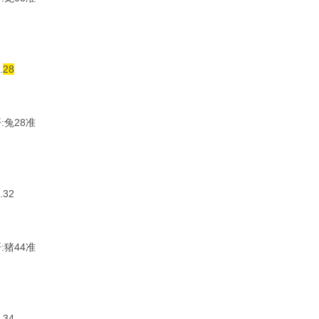
.
28
:兔28准
.32
:猪44准
.34