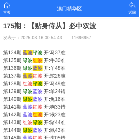
澳门精华区
首页
返回
175期：【贴身侍从】必中双波
发表于：2025-03-16 00:54:43
11696957
第134期
蓝
波
绿
波
开:马37准
第135期
绿
波
红波
开:牛30准
第136期
绿
波
蓝
波
开:羊48准
第137期
蓝
波
红波
开:蛇26准
第138期
红波
绿
波
开:马49准
第139期
绿
波
蓝
波
开:羊24错
第140期
绿
波
蓝
波
开:兔16准
第141期
蓝
波
红波
开:狗33错
第142期
蓝
波
红波
开:猴23准
第143期
红波
绿
波
开:猪44准
第144期
绿
波
蓝
波
开:鼠43准
第145期
蓝
波
红波
开:虎05错